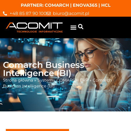
PARTNER: COMARCH | ENOVA365 | HCL
+48 85 87 90 100
biuro@acomit.pl
Comarch Business
Intelligence (BI)
Strona główna
»
Systemy COMARCH ERP
»
Comarch
Business Intelligence (BI)